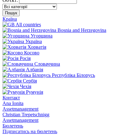
Об'єкт:
Пошук
Країна
All countries
Bosnia and Herzegovina
Угорщина
Україна
Хорватія
Косово
Росія
Словаччина
Албанія
Республіка Білорусь
Сербія
Чехія
Румунія
Контакт
Ana Ionita
Assetmanagement
Christian Trepetschnigg
Assetmanagement
Бюлетень
Підписатись на бюлетень