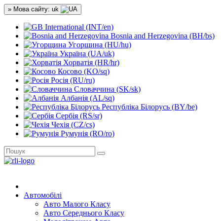
» Мова сайту: uk
International (INT/en)
Bosnia and Herzegovina (BH/bs)
Угорщина (HU/hu)
Україна (UA/uk)
Хорватія (HR/hr)
Косово (KO/sq)
Росія (RU/ru)
Словаччина (SK/sk)
Албанія (AL/sq)
Республіка Білорусь (BY/be)
Сербія (RS/sr)
Чехія (CZ/cs)
Румунія (RO/ro)
Автомобілі
Авто Малого Класу
Авто Середнього Класу