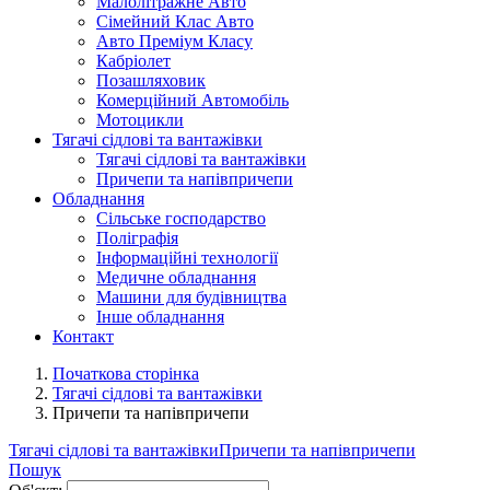
Малолітражне Авто
Сімейний Клас Авто
Авто Преміум Класу
Кабріолет
Позашляховик
Комерційний Автомобіль
Мотоцикли
Тягачі сідлові та вантажівки
Тягачі сідлові та вантажівки
Причепи та напівпричепи
Обладнання
Сільське господарство
Поліграфія
Інформаційні технології
Медичне обладнання
Машини для будівництва
Інше обладнання
Контакт
Початкова сторінка
Тягачі сідлові та вантажівки
Причепи та напівпричепи
Тягачі сідлові та вантажівки
Причепи та напівпричепи
Пошук