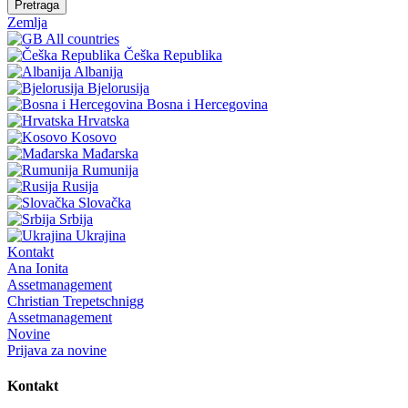
Pretraga
Zemlja
All countries
Češka Republika
Albanija
Bjelorusija
Bosna i Hercegovina
Hrvatska
Kosovo
Mađarska
Rumunija
Rusija
Slovačka
Srbija
Ukrajina
Kontakt
Ana Ionita
Assetmanagement
Christian Trepetschnigg
Assetmanagement
Novine
Prijava za novine
Kontakt