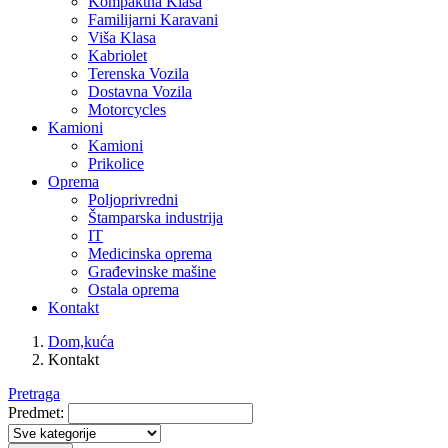
Kompaktna Klasa
Familijarni Karavani
Viša Klasa
Kabriolet
Terenska Vozila
Dostavna Vozila
Motorcycles
Kamioni
Kamioni
Prikolice
Oprema
Poljoprivredni
Štamparska industrija
IT
Medicinska oprema
Građevinske mašine
Ostala oprema
Kontakt
Dom,kuća
Kontakt
Pretraga
Predmet: