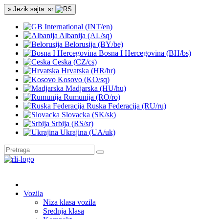
» Jezik sajta: sr
International (INT/en)
Albanija (AL/sq)
Belorusija (BY/be)
Bosna I Hercegovina (BH/bs)
Ceska (CZ/cs)
Hrvatska (HR/hr)
Kosovo (KO/sq)
Madjarska (HU/hu)
Rumunija (RO/ro)
Ruska Federacija (RU/ru)
Slovacka (SK/sk)
Srbija (RS/sr)
Ukrajina (UA/uk)
Vozila
Niza klasa vozila
Srednja klasa