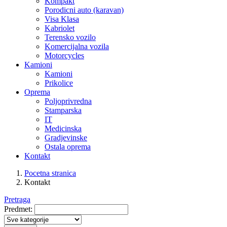
Kompakt
Porodicni auto (karavan)
Visa Klasa
Kabriolet
Terensko vozilo
Komercijalna vozila
Motorcycles
Kamioni
Kamioni
Prikolice
Oprema
Poljoprivredna
Stamparska
IT
Medicinska
Gradjevinske
Ostala oprema
Kontakt
Pocetna stranica
Kontakt
Pretraga
Predmet: