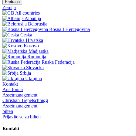
Pretraga
Zemlja
All countries
Albanija
Belorusija
Bosna I Hercegovina
Ceska
Hrvatska
Kosovo
Madjarska
Rumunija
Ruska Federacija
Slovacka
Srbija
Ukrajina
Kontakt
Ana Ionita
Assetmanagement
Christian Trepetschnigg
Assetmanagement
bilten
Prijavite se za bilten
Kontakt