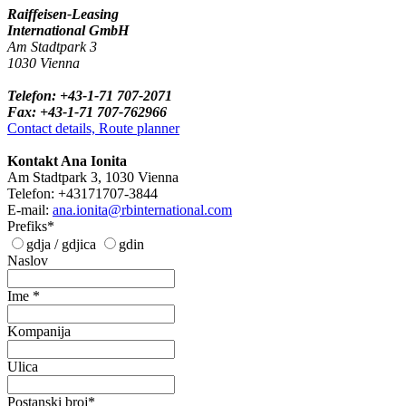
Raiffeisen-Leasing
International GmbH
Am Stadtpark 3
1030 Vienna
Telefon: +43-1-71 707-2071
Fax: +43-1-71 707-762966
Contact details, Route planner
Kontakt Ana Ionita
Am Stadtpark 3, 1030 Vienna
Telefon: +43171707-3844
E-mail:
ana.ionita@rbinternational.com
Prefiks*
gdja / gdjica
gdin
Naslov
Ime *
Kompanija
Ulica
Postanski broj*