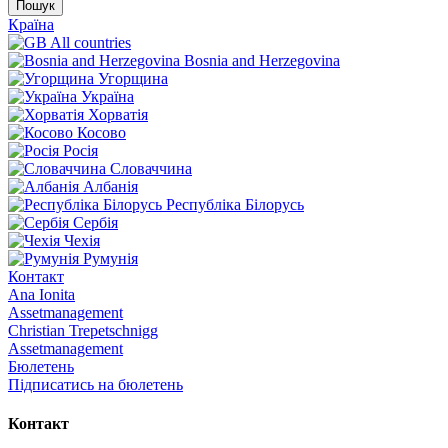
Пошук
Країна
All countries
Bosnia and Herzegovina
Угорщина
Україна
Хорватія
Косово
Росія
Словаччина
Албанія
Республіка Білорусь
Сербія
Чехія
Румунія
Контакт
Ana Ionita
Assetmanagement
Christian Trepetschnigg
Assetmanagement
Бюлетень
Підписатись на бюлетень
Контакт