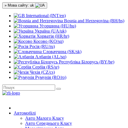
» Мова сайту: uk
International (INT/en)
Bosnia and Herzegovina (BH/bs)
Угорщина (HU/hu)
Україна (UA/uk)
Хорватія (HR/hr)
Косово (KO/sq)
Росія (RU/ru)
Словаччина (SK/sk)
Албанія (AL/sq)
Республіка Білорусь (BY/be)
Сербія (RS/sr)
Чехія (CZ/cs)
Румунія (RO/ro)
Автомобілі
Авто Малого Класу
Авто Середнього Класу