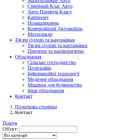
Малолітражне Авто
Сімейний Клас Авто
Авто Преміум Класу
Кабріолет
Позашляховик
Комерційний Автомобіль
Мотоцикли
Тягачі сідлові та вантажівки
Тягачі сідлові та вантажівки
Причепи та напівпричепи
Обладнання
Сільське господарство
Поліграфія
Інформаційні технології
Медичне обладнання
Машини для будівництва
Інше обладнання
Контакт
Початкова сторінка
Контакт
Пошук
Об'єкт: