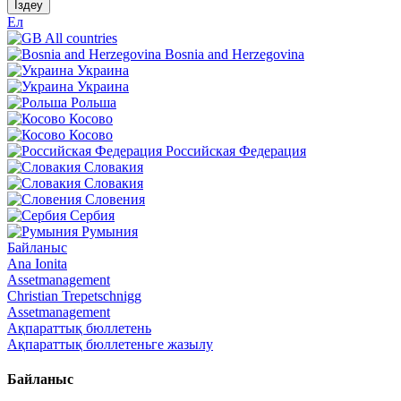
Іздеу
Ел
All countries
Bosnia and Herzegovina
Украина
Украина
Рольша
Косово
Косово
Российская Федерация
Словакия
Словакия
Словения
Сербия
Румыния
Байланыс
Ana Ionita
Assetmanagement
Christian Trepetschnigg
Assetmanagement
Ақпараттық бюллетень
Ақпараттық бюллетеньге жазылу
Байланыс