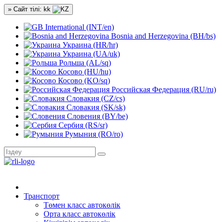
» Сайт тілі: kk
International (INT/en)
Bosnia and Herzegovina (BH/bs)
Украина (HR/hr)
Украина (UA/uk)
Рольша (AL/sq)
Косово (HU/hu)
Косово (KO/sq)
Российская Федерация (RU/ru)
Словакия (CZ/cs)
Словакия (SK/sk)
Словения (BY/be)
Сербия (RS/sr)
Румыния (RO/ro)
Транспорт
Төмен класс автокөлік
Орта класс автокөлік