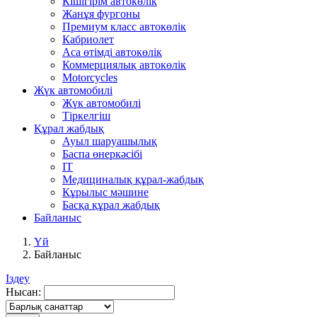
Кішігірім автокөлік
Жанұя фургоны
Премиум класс автокөлік
Кабриолет
Аса өтімді автокөлік
Коммерциялық автокөлік
Motorcycles
Жүк автомобилі
Жүк автомобилі
Тіркелгіш
Құрал жабдық
Ауыл шаруашылық
Баспа өнеркәсібі
IT
Медициналық құрал-жабдық
Кұрылыс мәшине
Басқа құрал жабдық
Байланыс
Үй
Байланыс
Іздеу
Нысан: