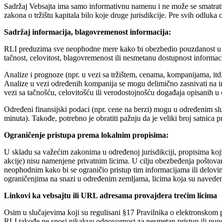
Sadržaj Vebsajta ima samo informativnu namenu i ne može se smatrati k
zakona o tržištu kapitala bilo koje druge jurisdikcije. Pre svih odluka 
Sadržaj informacija, blagovremenost informacija:
RLI preduzima sve neophodne mere kako bi obezbedio pouzdanost u ist
tačnost, celovitost, blagovremenost ili nesmetanu dostupnost informaci
Analize i prognoze (npr. u vezi sa tržištem, cenama, kompanijama, it
Analize u vezi određenih kompanija se mogu delimično zasnivati na i
vezi sa tačnošću, celovitošću ili verodostojnošću događaja opisanih 
Određeni finansijski podaci (npr. cene na berzi) mogu u određenim s
minuta). Takođe, potrebno je obratiti pažnju da je veliki broj satn
Ograničenje pristupa prema lokalnim propisima:
U skladu sa važećim zakonima u određenoj jurisdikciji, propisima koji v
akcije) nisu namenjene privatnim licima. U cilju obezbeđenja poštovan
neophodnim kako bi se ograničio pristup tim informacijama ili delovi
ograničenjima na snazi u određenim zemljama, licima koja su naveden
Linkovi ka vebsajtu ili URL adresama provajdera trećim licima
Osim u slučajevima koji su regulisani §17 Pravilnika o elektronskom 
RLI takođe ne snosi nikakvu odgovornost za nesmetan pristup ili pun