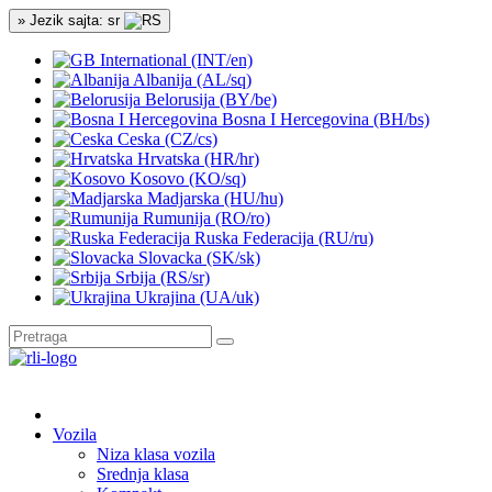
» Jezik sajta: sr
International (INT/en)
Albanija (AL/sq)
Belorusija (BY/be)
Bosna I Hercegovina (BH/bs)
Ceska (CZ/cs)
Hrvatska (HR/hr)
Kosovo (KO/sq)
Madjarska (HU/hu)
Rumunija (RO/ro)
Ruska Federacija (RU/ru)
Slovacka (SK/sk)
Srbija (RS/sr)
Ukrajina (UA/uk)
Vozila
Niza klasa vozila
Srednja klasa