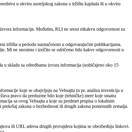
dstva u okviru austrijskog zakona o tržištu kapitala ili u okviru
 izvora informacija. Međutim, RLI ne snosi nikakvu odgovornost za
oceni tržišta u periodu naznačenom u odgovarajućim publikacijama.
e. Mi ne snosimo i izričito se odričemo bilo kakve odgovornosti u
oda u skladu sa odredbama izvora informacija (uobičajeno oko 15
formacije koje se obajvljuju na Vebsajtu (n pr. analiza investicija u
adržava pravo da preduzme bilo koje (tehničke) mere koje smatra
rmacija sa ovog Vebsajta a koje su predmet propisa o lokalnim
i prekršaj zakona o bezbednosti ili drugih zakona pomenutih zemalja.
ajtova ili URL adresa drugih provajdera kojima se obezbeđuju linkovi.
ca.