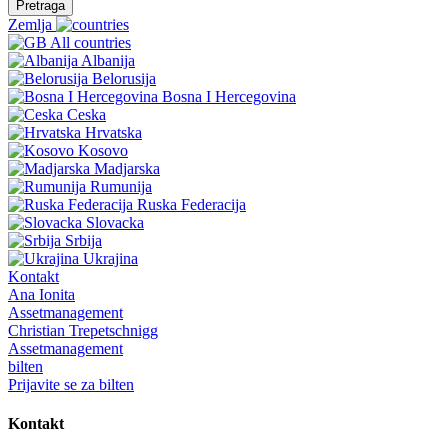
Pretraga
Zemlja
All countries
Albanija
Belorusija
Bosna I Hercegovina
Ceska
Hrvatska
Kosovo
Madjarska
Rumunija
Ruska Federacija
Slovacka
Srbija
Ukrajina
Kontakt
Ana Ionita
Assetmanagement
Christian Trepetschnigg
Assetmanagement
bilten
Prijavite se za bilten
Kontakt