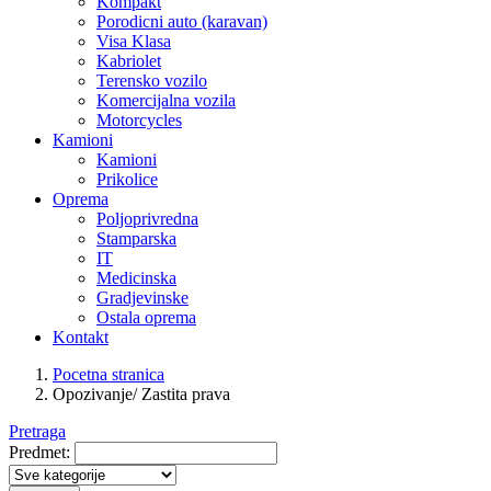
Kompakt
Porodicni auto (karavan)
Visa Klasa
Kabriolet
Terensko vozilo
Komercijalna vozila
Motorcycles
Kamioni
Kamioni
Prikolice
Oprema
Poljoprivredna
Stamparska
IT
Medicinska
Gradjevinske
Ostala oprema
Kontakt
Pocetna stranica
Opozivanje/ Zastita prava
Pretraga
Predmet: