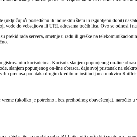
 (uključujući posledičnu ili indirektnu štetu ili izgubljenu dobit) nasta
koji vode do vebsajtova ili URL adresama trećih lica. Ovo se odnosi i n
 su prekid rada servera, smetnje u radu ili greške na telekomunikacion
ično.
istrovanim korisnicima. Korisnik slanjem popunjenog on-line obrasca za
takođe, slanjem popunjenog on-line obrasca, daje svoj pristanak na elekt
svrhu prenosa podataka drugim kreditnim institucijama u okviru Raiffeise
vreme (ukoliko je potrebno i bez prethodnog obaveštenja), naročito u ve
m na Vebsajtu za prodaju robe, RLI nije, niti može biti smatran za ponu