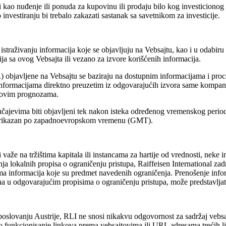
ao nuđenje ili ponuda za kupovinu ili prodaju bilo kog investicionog sre
o investiranju bi trebalo zakazati sastanak sa savetnikom za investicije.
raživanju informacija koje se objavljuju na Vebsajtu, kao i u odabiru
ja sa ovog Vebsajta ili vezano za izvore korišćenih informacija.
d.) objavljene na Vebsajtu se baziraju na dostupnim informacijama i pr
nformacijama direktno preuzetim iz odgovarajućih izvora same kompanij
u ovim prognozama.
lučajevima biti objavljeni tek nakon isteka određenog vremenskog peri
ica prikazan po zapadnoevropskom vremenu (GMT).
aže na tržištima kapitala ili instancama za hartije od vrednosti, neke in
ja lokalnih propisa o ograničenju pristupa, Raiffeisen International z
ma informacija koje su predmet navedenih ograničenja. Prenošenje info
a u odgovarajućim propisima o ograničenju pristupa, može predstavljat
poslovanju Austrije, RLI ne snosi nikakvu odgovornost za sadržaj vebs
o funkcionisanje linkova prema vebsajtovima ili URL adresama trećih li