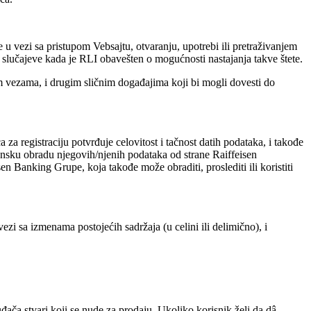
le u vezi sa pristupom Vebsajtu, otvaranju, upotrebi ili pretraživanjem
a slučajeve kada je RLI obavešten o mogućnosti nastajanja takve štete.
im vezama, i drugim sličnim događajima koji bi mogli dovesti do
 registraciju potvrđuje celovitost i tačnost datih podataka, i takođe
ronsku obradu njegovih/njenih podataka od strane Raiffeisen
n Banking Grupe, koja takođe može obraditi, proslediti ili koristiti
zi sa izmenama postojećih sadržaja (u celini ili delimično), i
đača stvari koji se nude za prodaju. Ukoliko korisnik želi da dâ