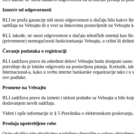
Izuzeće od odgovornosti
RLI ne pruža garancije niti snosi odgovornost u slučaju bilo kakve štete
sadržaja na Vebsajtu ili u vezi sa linkovima postavljenih na Vebsajtu 
RLI, takođe, ne snosi odgovornost u slučaju tehničkih smetnji kao što
(privremene) nemogućnosti funkcionisanja Vebsajta, u celini ili delim
Čuvanje podataka o registraciji
RLI zadržava pravo da određeni delovi Vebsajta budu dostpuni samo reg
potvrđuje da je istinito odgovorio na postavljena pitanja. Korisnik, 
Internacional-a, kako u svrhu interne bankarske organizacije tako i u 
ove podtake.
Promene na Vebsajtu
RLI zadržava pravo da izmeni i ukloni podatke sa Vebsajta u bilo koje 
dodavanjem novih sadržaja.
Videti i opše informacije iz § 5 Pravilnika o elektronskom poslovanju.
Prodaja upotrebljene robe
Osim ukoliko nije eksplicitno naglašeno drugačije u oglasu objavljeno