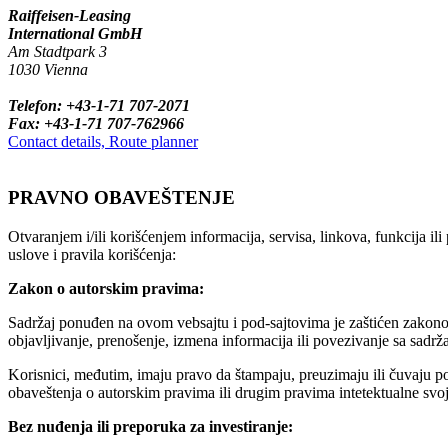
Raiffeisen-Leasing
International GmbH
Am Stadtpark 3
1030 Vienna
Telefon: +43-1-71 707-2071
Fax: +43-1-71 707-762966
Contact details, Route planner
PRAVNO OBAVEŠTENJE
Otvaranjem i/ili korišćenjem informacija, servisa, linkova, funkcija i
uslove i pravila korišćenja:
Zakon o autorskim pravima:
Sadržaj ponuđen na ovom vebsajtu i pod-sajtovima je zaštićen zakonom
objavljivanje, prenošenje, izmena informacija ili povezivanje sa sadrž
Korisnici, međutim, imaju pravo da štampaju, preuzimaju ili čuvaju p
obaveštenja o autorskim pravima ili drugim pravima intetektualne svoji
Bez nuđenja ili preporuka za investiranje: