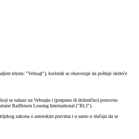
aljem tekstu: "Vebsajt"), korisnik se obavezuje da poštuje sledeće
koji se nalaze na Vebsajtu i (potpuno ili delimično) ponovno
strane Raiffeisen Leasing International ("RLI").
trijskog zakona o autorskim pravima i u samo u slučaju da se