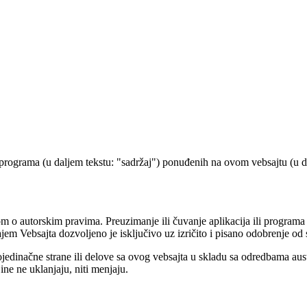
li programa (u daljem tekstu: "sadržaj") ponuđenih na ovom vebsajtu (u d
 o autorskim pravima. Preuzimanje ili čuvanje aplikacija ili programa 
ajem Vebsajta dozvoljeno je isključivo uz izričito i pisano odobrenje od 
ojedinačne strane ili delove sa ovog vebsajta u skladu sa odredbama aus
ne ne uklanjaju, niti menjaju.