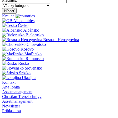
Predmet:
Hľadať
Krajina
All countries
Česko
Albánsko
Bielorusko
Bosna a Hercegovina
Chorvátsko
Kosovo
Maďarsko
Rumunsko
Rusko
Slovensko
Srbsko
Ukrajina
Kontakt
Ana Ionita
Assetmanagement
Christian Trepetschnigg
Assetmanagement
Newsletter
Prihlásiť sa