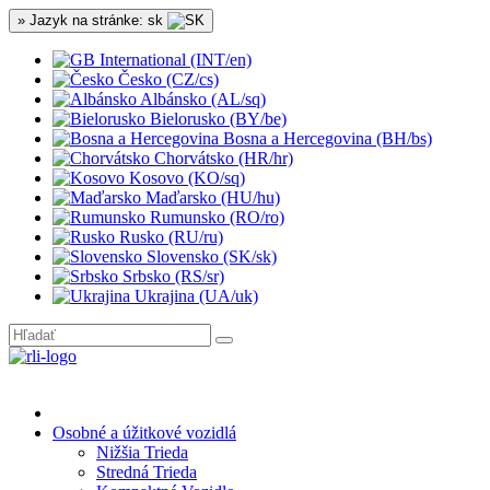
» Jazyk na stránke: sk
International (INT/en)
Česko (CZ/cs)
Albánsko (AL/sq)
Bielorusko (BY/be)
Bosna a Hercegovina (BH/bs)
Chorvátsko (HR/hr)
Kosovo (KO/sq)
Maďarsko (HU/hu)
Rumunsko (RO/ro)
Rusko (RU/ru)
Slovensko (SK/sk)
Srbsko (RS/sr)
Ukrajina (UA/uk)
Osobné a úžitkové vozidlá
Nižšia Trieda
Stredná Trieda