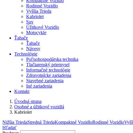
Kompaktné Vozidlo
Rodinné Vozidlo
Vyššia Trieda
Kabriolet
Suv
Úžitkové Vozidlo
Motocykle
Ťahače
Ťahače
Návesy
Technológie
Poľnohospodárska technika
Tlačiarenský priemysel
Informačné technológie
Zdravotnícke zariadenia
Stavebné zariadenia
Iné zariadenia
Kontakt
Úvodná strana
Osobné a úžitkové vozidlá
Kabriolet
Nižšia Trieda
Stredná Trieda
Kompaktné Vozidlo
Rodinné Vozidlo
Vyšš
Hľadať