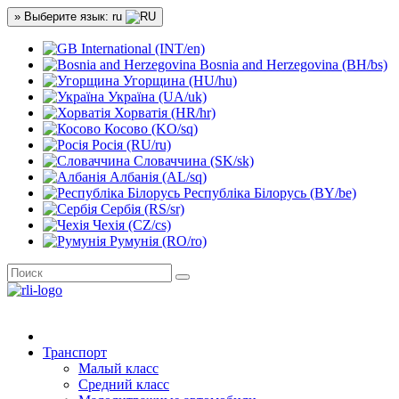
» Выберите язык: ru
International (INT/en)
Bosnia and Herzegovina (BH/bs)
Угорщина (HU/hu)
Україна (UA/uk)
Хорватія (HR/hr)
Косово (KO/sq)
Росія (RU/ru)
Словаччина (SK/sk)
Албанія (AL/sq)
Республіка Білорусь (BY/be)
Сербія (RS/sr)
Чехія (CZ/cs)
Румунія (RO/ro)
Транспорт
Малый класс
Средний класс