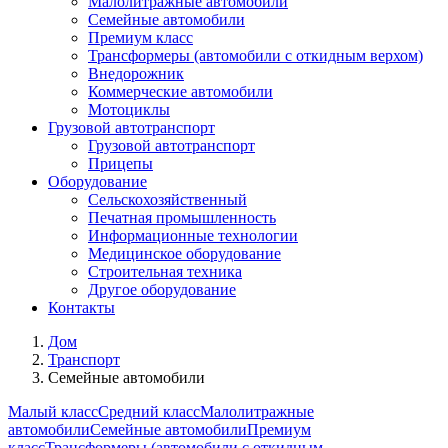
Малолитражные автомобили
Семейные автомобили
Премиум класс
Трансформеры (автомобили с откидным верхом)
Внедорожник
Коммерческие автомобили
Мотоциклы
Грузовой автотранспорт
Грузовой автотранспорт
Прицепы
Оборудование
Сельскохозяйственный
Печатная промышленность
Информационные технологии
Медицинское оборудование
Строительная техника
Другое оборудование
Контакты
Дом
Транспорт
Семейные автомобили
Малый класс
Средний класс
Малолитражные
автомобили
Семейные автомобили
Премиум
класс
Трансформеры (автомобили с откидным