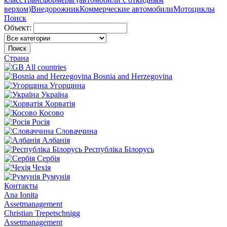
верхом)
Внедорожник
Коммерческие автомобили
Мотоциклы
Поиск
Объект:
Поиск
Страна
All countries
Bosnia and Herzegovina
Угорщина
Україна
Хорватія
Косово
Росія
Словаччина
Албанія
Республіка Білорусь
Сербія
Чехія
Румунія
Контакты
Ana Ionita
Assetmanagement
Christian Trepetschnigg
Assetmanagement