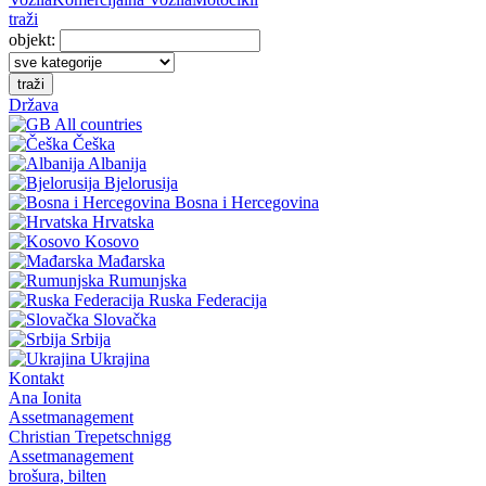
traži
objekt:
traži
Država
All countries
Češka
Albanija
Bjelorusija
Bosna i Hercegovina
Hrvatska
Kosovo
Mađarska
Rumunjska
Ruska Federacija
Slovačka
Srbija
Ukrajina
Kontakt
Ana Ionita
Assetmanagement
Christian Trepetschnigg
Assetmanagement
brošura, bilten