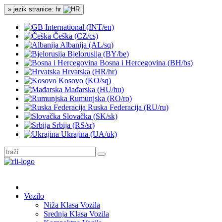
» jezik stranice: hr
International (INT/en)
Češka (CZ/cs)
Albanija (AL/sq)
Bjelorusija (BY/be)
Bosna i Hercegovina (BH/bs)
Hrvatska (HR/hr)
Kosovo (KO/sq)
Mađarska (HU/hu)
Rumunjska (RO/ro)
Ruska Federacija (RU/ru)
Slovačka (SK/sk)
Srbija (RS/sr)
Ukrajina (UA/uk)
Vozilo
Niža Klasa Vozila
Srednja Klasa Vozila