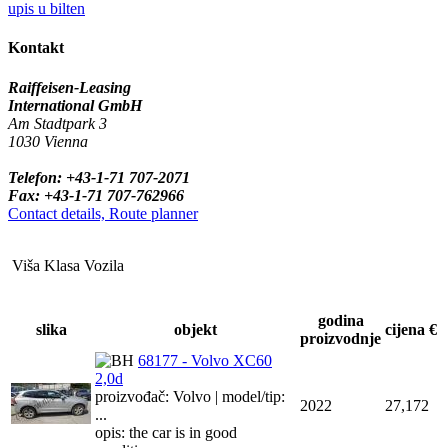
upis u bilten
Kontakt
Raiffeisen-Leasing
International GmbH
Am Stadtpark 3
1030 Vienna
Telefon: +43-1-71 707-2071
Fax: +43-1-71 707-762966
Contact details, Route planner
Viša Klasa Vozila
godina
slika
objekt
cijena €
proizvodnje
68177 - Volvo XC60
2,0d
proizvođač: Volvo | model/tip:
2022
27,172
...
opis: the car is in good