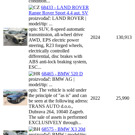
condition...
68433 - LAND ROVER
Range Rover Sport 4.4 aut. SV
proizvođač: LAND ROVER |
model/tip: ...
opis: SUV, 8-speed automatic
transmission, all-wheel drive
2024
130,913
AWD, EPS electric power
steering, R23 forged wheels,
electrically controlled
differential, disc brakes with
ABS anti-lock braking system,
ESC...
68465 - BMW 520 D
proizvođač: BMW AG |
model/tip: ...
opis: The vehicle is sold under
the principle of "as is" and can
2022
25,990
be seen at the following adress:
TRANS AUTO d.o.o.,
Dubrava 264, 10040 Zagreb.
The sale of assets is performed
EXCLUSIVELY through...
68575 - BMW X3 20d
proizvođač: BMW | model/tip: