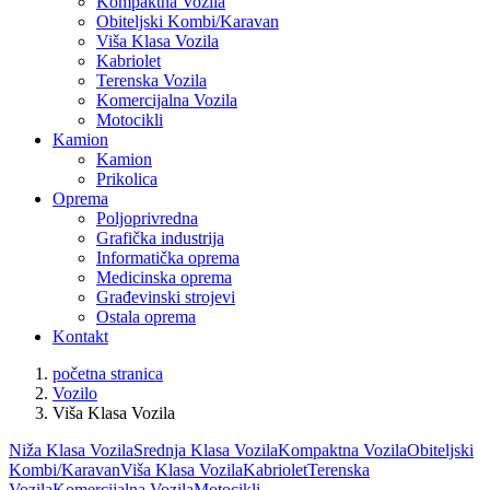
Kompaktna Vozila
Obiteljski Kombi/Karavan
Viša Klasa Vozila
Kabriolet
Terenska Vozila
Komercijalna Vozila
Motocikli
Kamion
Kamion
Prikolica
Oprema
Poljoprivredna
Grafička industrija
Informatička oprema
Medicinska oprema
Građevinski strojevi
Ostala oprema
Kontakt
početna stranica
Vozilo
Viša Klasa Vozila
Niža Klasa Vozila
Srednja Klasa Vozila
Kompaktna Vozila
Obiteljski
Kombi/Karavan
Viša Klasa Vozila
Kabriolet
Terenska
Vozila
Komercijalna Vozila
Motocikli